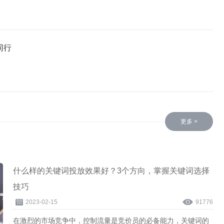
一分钟带你了解12月青峰精彩大事记
收益,农民朋友把地
...
同行
查看详情
更多 >
什么样的关键词投放效果好？3个方向，掌握关键词选择
技巧
2023-02-15
91776
在激烈的市场竞争中，控制流量是竞价员的必备能力，关键词的