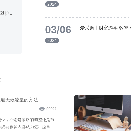
2024
青峰服务一直在线，7*24小时服务不打烊，为您的企业保驾护航！
【二十四节气——惊蛰】
【二十四节气——惊蛰】"一年之计在于春,惊蜇节气定
03/06
爱采购丨财富游学·数智
耕,工人朋友开机忙,惊蜇有了好开头,今年丰...
2024
查看详情
步
规避无效流量的方法
99026
地位，不论是策略的调整还是节
量波动很多人都认为这种流量波