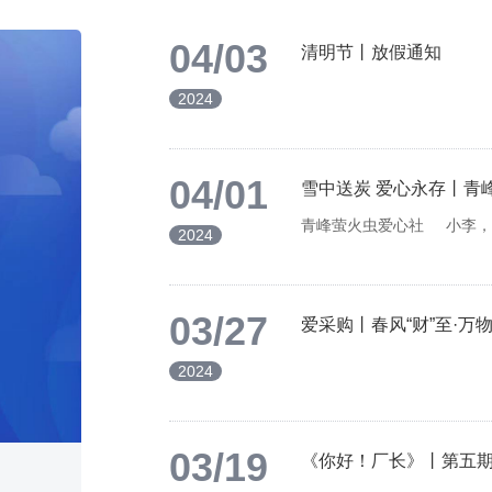
04/03
清明节丨放假通知
2024
04/01
雪中送炭 爱心永存丨青
青峰萤火虫爱心社 小李，
2024
03/27
爱采购丨春风“财”至·万物
2024
03/19
《你好！厂长》丨第五
2022-03-05